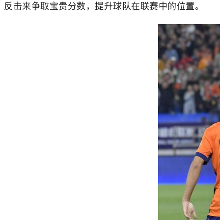
反击来争取宝贵分数，提升球队在联赛中的位置。