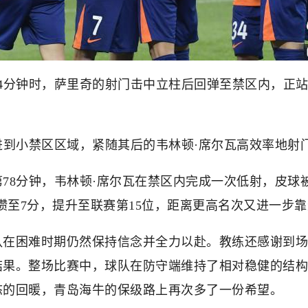
4分钟时，萨里奇的射门击中立柱后回弹至禁区内，正站
进到小禁区区域，紧随其后的韦林顿·席尔瓦高效率地射
78分钟，韦林顿·席尔瓦在禁区内完成一次低射，皮球
攒至7分，提升至联赛第15位，距离更高名次又进一步
队在困难时期仍然保持信念并全力以赴。教练还感谢到场
结果。整场比赛中，球队在防守端维持了相对稳健的结构
态的回暖，青岛海牛的保级路上再次多了一份希望。