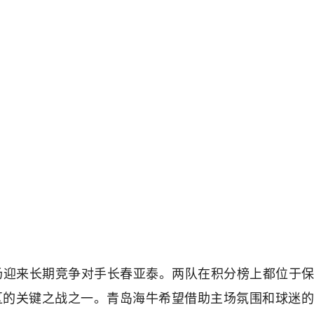
场迎来长期竞争对手长春亚泰。两队在积分榜上都位于
区的关键之战之一。青岛海牛希望借助主场氛围和球迷的