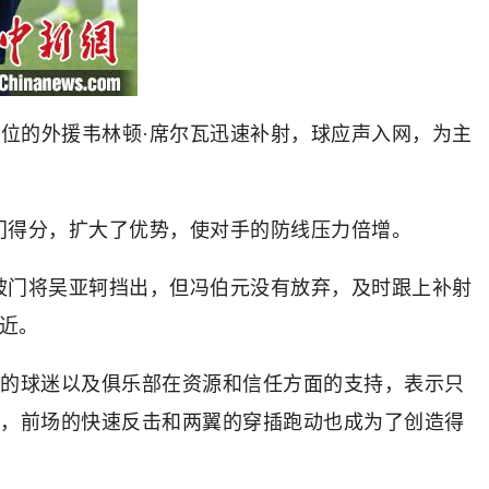
位的外援韦林顿·席尔瓦迅速补射，球应声入网，为主
门得分，扩大了优势，使对手的防线压力倍增。
被门将吴亚轲挡出，但冯伯元没有放弃，及时跟上补射
靠近。
的球迷以及俱乐部在资源和信任方面的支持，表示只
，前场的快速反击和两翼的穿插跑动也成为了创造得