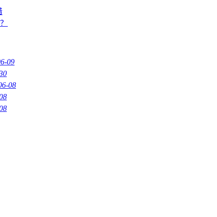
错
煌？
06-09
30
06-08
08
08