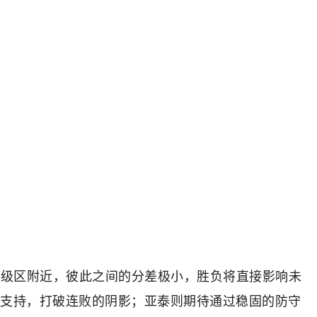
保级区附近，彼此之间的分差极小，胜负将直接影响未
支持，打破连败的阴影；亚泰则期待通过稳固的防守