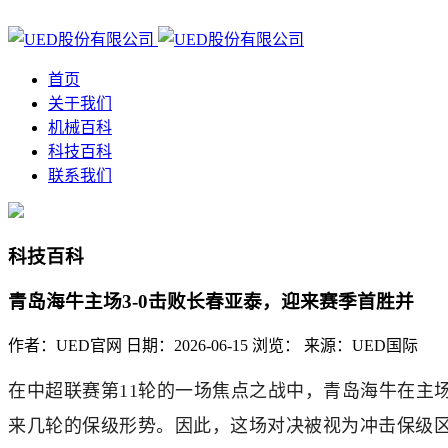
首页
关于我们
机械百科
科技百科
联系我们
科技百科
青岛海牛主场3-0击败长春亚泰，迎来赛季首胜并
作者：UED官网
日期：2026-06-15
浏览：
来源：UED国际
在中超联赛第11轮的一场焦点之战中，青岛海牛在主
来几轮的保级形势。因此，这场对决被视为冲击保级